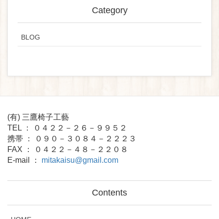
Category
BLOG
(有) 三鷹椅子工藝
TEL ： ０４２２－２６－９９５２
携帯 ： ０９０－３０８４－２２２３
FAX ： ０４２２－４８－２２０８
E-mail ：
mitakaisu@gmail.com
Contents