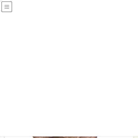
有限会社 三鷹椅子工藝
メディア
HOME
index-chair-b
2021/7/31
index-chair-b