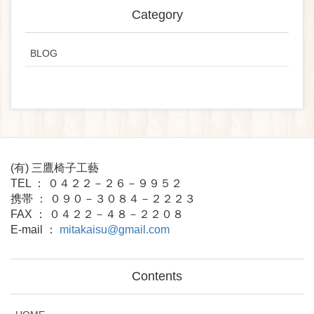
Category
BLOG
(有) 三鷹椅子工藝
TEL ： ０４２２－２６－９９５２
携帯 ： ０９０－３０８４－２２２３
FAX ： ０４２２－４８－２２０８
E-mail ：
mitakaisu@gmail.com
Contents